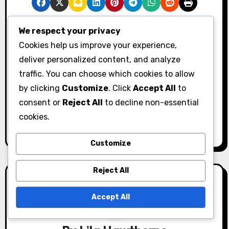
We respect your privacy
P
Cookies help us improve your experience,
Putten mit einem
Techniken für das
o
deliver personalized content, and analyze
Zeichnungsball:
Putten am Hang:
traffic. You can choose which cookies to allow
s
Ausrichtung,
Winkelanpassung,
by clicking
Customize
. Click
Accept All
to
Schlägewinkel,
Griffanpassung,
t
consent or
Reject All
to decline non-essential
Ballposition
Ballposition
cookies.
n
a
Customize
v
Reject All
i
Accept All
g