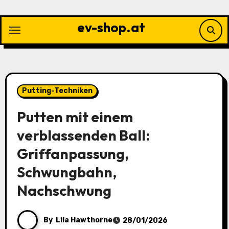
Skip
to
ev-shop.at
content
Putting-Techniken
Putten mit einem
verblassenden Ball:
Griffanpassung,
Schwungbahn,
Nachschwung
By
Lila Hawthorne
28/01/2026